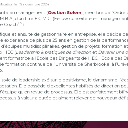
dification le : 19 novembre 2024
tante en management (
Gestion Solem
), membre de l’Ordre 
.B.A, d’un titre F.C.M.C. (Fellow conseillère en management c
TM
te Coach
).
fique et ensuite de gestionnaire en entreprise, elle décide de
expérience de plus de 25 ans en gestion de la performance 
 d’équipes multidisciplinaires, gestion de projets, formation 
ux HEC (
Leadership & pratiques de direction
et
Devenir une o
t formatrice à l’École des Dirigeants de HEC, l'École des D
e formation continue de l’Université de Sherbrooke, à l’Univ
o.
yle de leadership axé sur le positivisme, le dynamisme, l’éco
daptation. Elle possède d'excellentes habilités de direction p
’équipe qu’en revue de processus. Elle est parfaitement bil
rocessus à valeur ajoutée et aimant relever de nouveaux défis