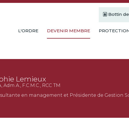
Bottin d
L'ORDRE
DEVENIR MEMBRE
PROTECTION
phie Lemieux
 Adm.A., F.C.M.C., RCC TM
sultante en management et Présidente de Gestion 