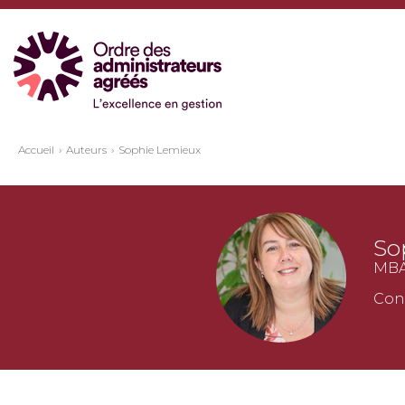
Accueil
Auteurs
Sophie Lemieux
So
MBA,
Con