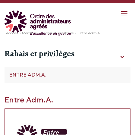
Togg
navig
Accueil
Membre
Rabais et privilèges
Entre Adm.A.
Rabais et privilèges
ENTRE ADM.A.
Entre Adm.A.