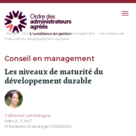
Togg
navig
Accueil
Outils
Articles
Conseil en management
Les niveaux de
maturité du développement durable
Conseil en management
Les niveaux de maturité du
développement durable
Catherine Lamontagne
Adm.A., C.M.C.
Présidente et stratège | OROKOM