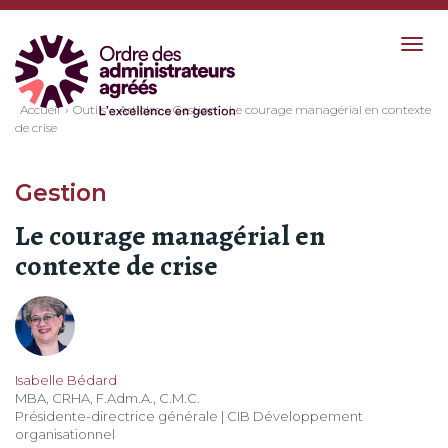
Togg
navig
Accueil
Outils
Articles
Gestion
Le courage managérial en contexte
de crise
Gestion
Le courage managérial en
contexte de crise
Isabelle Bédard
MBA, CRHA, F.Adm.A., C.M.C.
Présidente-directrice générale | CIB Développement
organisationnel