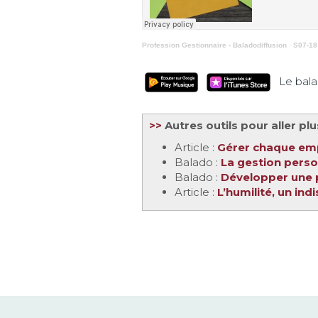
Profession Gestionnaire - Baladodiffusion
·
S07-18 
Le balado
>>
Autres outils pour aller plu
Article :
Gérer chaque emp
Balado :
La gestion pers
Balado :
Développer une 
Article :
L’humilité, un in