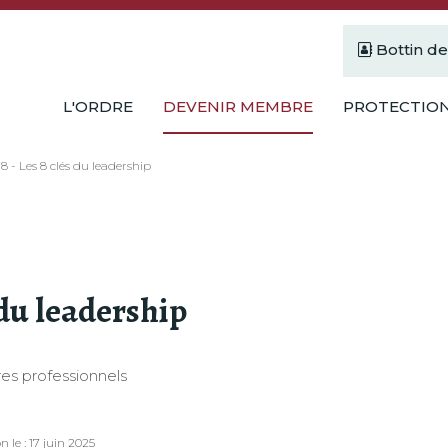
Bottin d
L'ORDRE
DEVENIR MEMBRE
PROTECTION
8 - Les 8 clés du leadership
 du leadership
es professionnels
 le : 17 juin 2025