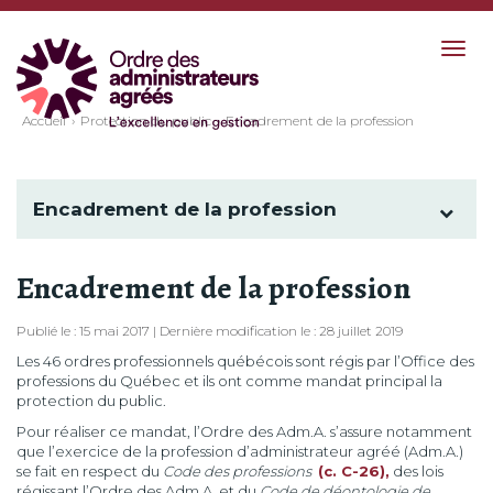
Togg
navig
Accueil
Protection du public
Encadrement de la profession
Encadrement de la profession
Encadrement de la profession
Publié le : 15 mai 2017 | Dernière modification le : 28 juillet 2019
Les 46 ordres professionnels québécois sont régis par l’Office des
professions du Québec et ils ont comme mandat principal la
protection du public.
Pour réaliser ce mandat, l’Ordre des Adm.A. s’assure notamment
que l’exercice de la profession d’administrateur agréé (Adm.A.)
se fait en respect du
Code des professions
(c. C-26),
des lois
régissant l’Ordre des Adm.A. et du
Code de déontologie de