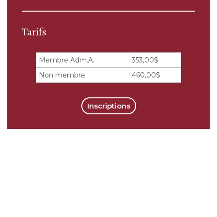
Tarifs
Membre Adm.A.
353,00$
Non membre
460,00$
Inscriptions