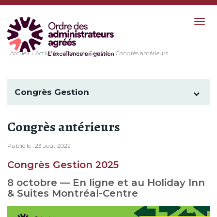
Togg
navig
Accueil
Activités
Congrès Gestion
Congrès antérieurs
Congrès Gestion
Congrès antérieurs
Publié le : 23 août 2022
Congrès Gestion 2025
8 octobre — En ligne et au Holiday Inn
& Suites Montréal-Centre