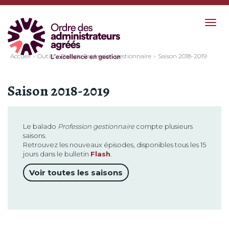
Togg
navig
Accueil
Outils
Balado Profession gestionnaire
Saison 2018-2019
Saison 2018-2019
Le balado
Profession gestionnaire
compte plusieurs
saisons.
Retrouvez les nouveaux épisodes, disponibles tous les 15
jours dans le bulletin
Flash
.
Voir toutes les saisons