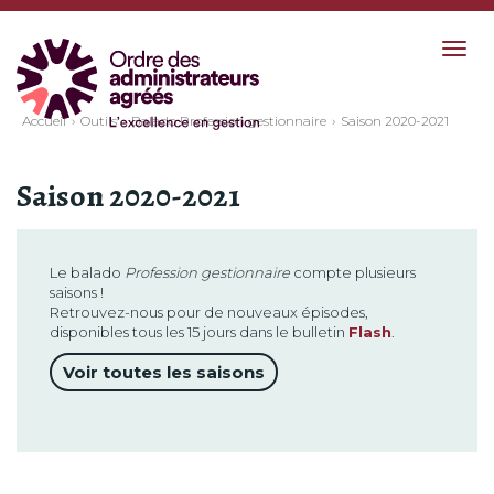
Togg
navig
Accueil
Outils
Balado Profession gestionnaire
Saison 2020-2021
Saison 2020-2021
Le balado
Profession gestionnaire
compte plusieurs
saisons !
Retrouvez-nous pour de nouveaux épisodes,
disponibles tous les 15 jours dans le bulletin
Flash
.
Voir toutes les saisons