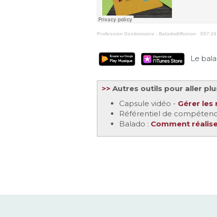
Profession Gestionnaire - Baladodiffusion
·
S07-16 
Le balado
>>
Autres outils pour aller plu
Capsule vidéo -
Gérer les 
Référentiel de compétence
Balado :
Comment réalise