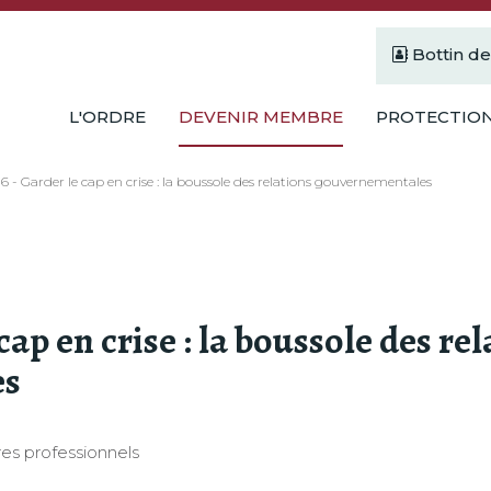
Bottin d
L'ORDRE
DEVENIR MEMBRE
PROTECTION
6 - Garder le cap en crise : la boussole des relations gouvernementales
cap en crise : la boussole des re
es
es professionnels