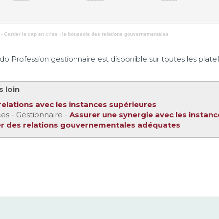
- Garder le cap en crise : la boussole des relations gouvernementales
 Profession gestionnaire est disponible sur toutes les plate
s loin
relations avec les instances supérieures
s - Gestionnaire -
Assurer une synergie avec les instan
r des relations gouvernementales adéquates