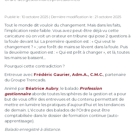
Publié le : 10 octobre 2025 | Dernière modification le : 21 octobre 2025
Tout le monde dit vouloir du changement. Mais dans les faits,
l’implication reste faible. Vous avez peut-être déjà vu cette
caricature où on voit un orateur en tribune qui pose 2 questions à
la foule devant lui. La première question est : « Qui veut le
changement ? » ; une forêt de mains se lèvent dans la foule. Puis
la deuxième question est : « Qui est prêt à changer », et là, toutes
les mains se baissent…
Pourquoi cette contradiction ?
Entrevue avec
Frédéric Gaurier, Adm.A., C.M.C.
, partenaire
du Groupe Trencadis.
Animé par
Béatrice Aubry
, le balado
Profession
gestionnaire
aborde toutes les sphères de la gestion et a pour
but de vous offrir des entrevues et du contenu permettant de
mettre en lumière les pratiques d’aujourd’hui et les tendances
de demain. L'écoute des balados de l'Ordre peut être
comptabilisée dans le dossier de formation continue (auto-
apprentissage).
Balado enregistré à distance.