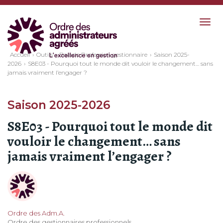
Togg
navig
Accueil
Outils
Balado Profession gestionnaire
Saison 2025-
2026
S8E03 - Pourquoi tout le monde dit vouloir le changement… sans
jamais vraiment l’engager ?
Saison 2025-2026
S8E03 - Pourquoi tout le monde dit
vouloir le changement… sans
jamais vraiment l’engager ?
Ordre des Adm.A.
Ordre des gestionnaires professionnels