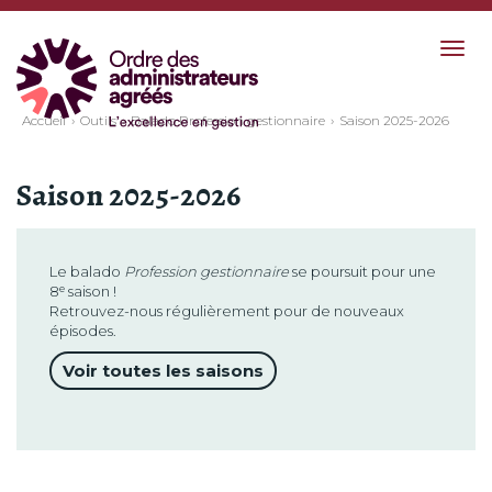
Togg
navig
Accueil
Outils
Balado Profession gestionnaire
Saison 2025-2026
Saison 2025-2026
Le balado
Profession gestionnaire
se poursuit pour une
8ᵉ saison !
Retrouvez-nous régulièrement pour de nouveaux
épisodes.
Voir toutes les saisons