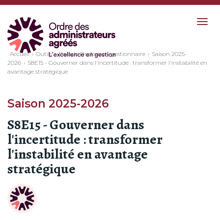
Togg
navig
Accueil
Outils
Balado Profession gestionnaire
Saison 2025-
2026
S8E15 - Gouverner dans l'incertitude : transformer l'instabilité en
avantage stratégique
Saison 2025-2026
S8E15 - Gouverner dans
l'incertitude : transformer
l'instabilité en avantage
stratégique