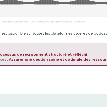
- Recruter sans œillères : voir l’embauche des deux côtés de la médaille
 est disponible sur toutes les plateformes usuelles de podcas
ocessus de recrutement structuré et réfléchi
ces :
Assurer une gestion saine et optimale des ressou