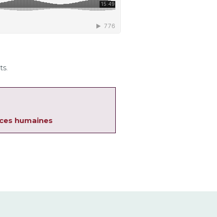
ts.
rces humaines