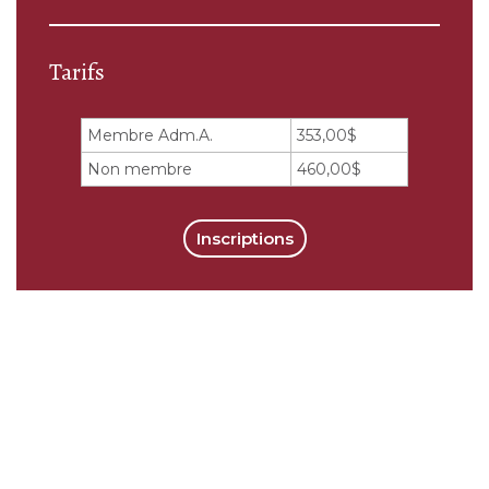
Tarifs
Membre Adm.A.
353,00$
Non membre
460,00$
Inscriptions