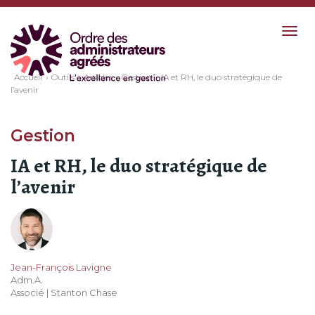
Togg
navig
Accueil
Outils
Articles
Gestion
IA et RH, le duo stratégique de
l’avenir
Gestion
IA et RH, le duo stratégique de
l’avenir
Jean-François Lavigne
Adm.A.
Associé | Stanton Chase