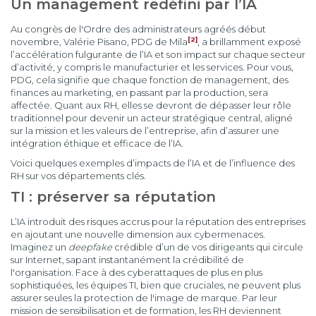
Un management redéfini par l’IA
Au congrès de l'Ordre des administrateurs agréés début
[2]
novembre, Valérie Pisano, PDG de Mila
, a brillamment exposé
l’accélération fulgurante de l’IA et son impact sur chaque secteur
d’activité, y compris le manufacturier et les services. Pour vous,
PDG, cela signifie que chaque fonction de management, des
finances au marketing, en passant par la production, sera
affectée. Quant aux RH, elles se devront de dépasser leur rôle
traditionnel pour devenir un acteur stratégique central, aligné
sur la mission et les valeurs de l’entreprise, afin d’assurer une
intégration éthique et efficace de l’IA.
Voici quelques exemples d’impacts de l’IA et de l’influence des
RH sur vos départements clés.
TI : préserver sa réputation
L’IA introduit des risques accrus pour la réputation des entreprises
en ajoutant une nouvelle dimension aux cybermenaces.
Imaginez un
deepfake
crédible d’un de vos dirigeants qui circule
sur Internet, sapant instantanément la crédibilité de
l'organisation. Face à des cyberattaques de plus en plus
sophistiquées, les équipes TI, bien que cruciales, ne peuvent plus
assurer seules la protection de l'image de marque. Par leur
mission de sensibilisation et de formation, les RH deviennent