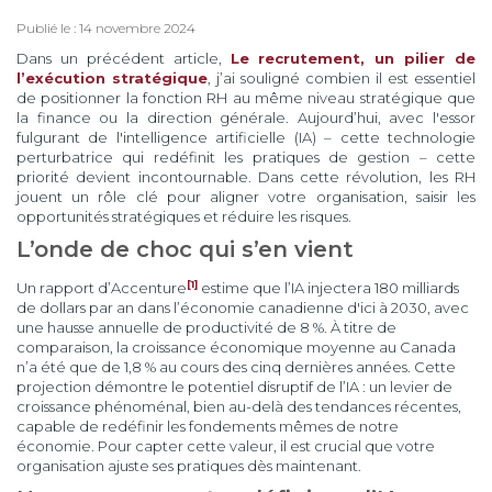
Publié le : 14 novembre 2024
Dans un précédent article,
Le recrutement, un pilier de
l’exécution stratégique
, j’ai souligné combien il est essentiel
de positionner la fonction RH au même niveau stratégique que
la finance ou la direction générale. Aujourd’hui, avec l'essor
fulgurant de l'intelligence artificielle (IA) – cette technologie
perturbatrice qui redéfinit les pratiques de gestion – cette
priorité devient incontournable. Dans cette révolution, les RH
jouent un rôle clé pour aligner votre organisation, saisir les
opportunités stratégiques et réduire les risques.
L’onde de choc qui s’en vient
[1]
Un rapport d’Accenture
estime que l’IA injectera 180 milliards
de dollars par an dans l’économie canadienne d'ici à 2030, avec
une hausse annuelle de productivité de 8 %. À titre de
comparaison, la croissance économique moyenne au Canada
n’a été que de 1,8 % au cours des cinq dernières années. Cette
projection démontre le potentiel disruptif de l’IA : un levier de
croissance phénoménal, bien au-delà des tendances récentes,
capable de redéfinir les fondements mêmes de notre
économie. Pour capter cette valeur, il est crucial que votre
organisation ajuste ses pratiques dès maintenant.