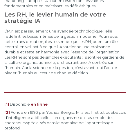
marketing – adopte l’IA tout en respectant les valeurs
fondamentales et en maîtrisant les défis éthiques.
Les RH, le levier humain de votre
stratégie IA
L’IA n’est pas seulement une avancée technologique ; elle
redéfinit les bases mêmes de la gestion moderne. Pour réussir
cette transformation, il est essentiel que les RH jouent un rôle
central, en veillant à ce que l’IA soutienne une croissance
durable et reste en harmonie avec l’essence de l’organisation.
Les RH ne sont pas de simples exécutants ; ils sont les gardiens de
la culture organisationnelle, orchestrant une IA centrée sur
l’humain. Car la science de la gestion, c’est avant tout l’art de
placer l’humain au cœur de chaque décision.
[1]
Disponible
en ligne
[2]
Fondé en 1993 par Yoshua Bengio, Mila est l'Institut québécois
d’intelligence artificielle – un organisme qui rassemble des
chercheurs spécialisés dans le domaine de l’apprentissage
profond.