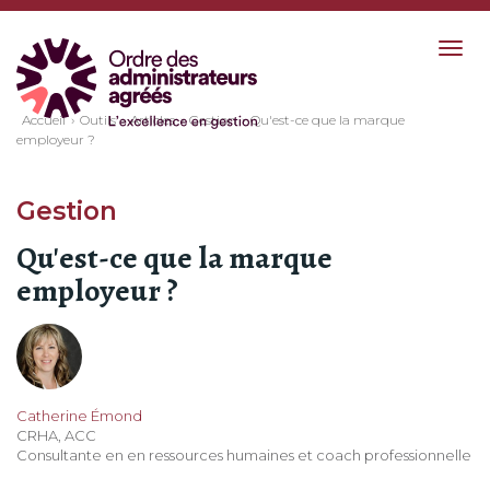
Togg
navig
Accueil
Outils
Articles
Gestion
Qu'est-ce que la marque
employeur ?
Gestion
Qu'est-ce que la marque
employeur ?
Catherine Émond
CRHA, ACC
Consultante en en ressources humaines et coach professionnelle