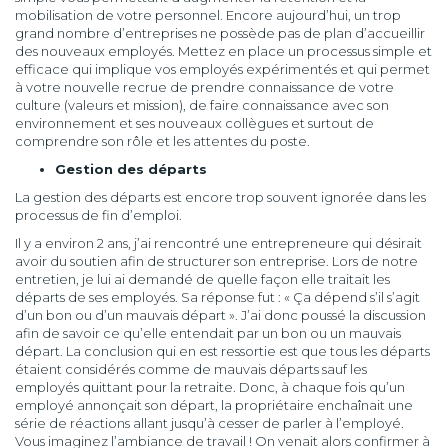
mobilisation de votre personnel. Encore aujourd’hui, un trop
grand nombre d’entreprises ne possède pas de plan d’accueillir
des nouveaux employés. Mettez en place un processus simple et
efficace qui implique vos employés expérimentés et qui permet
à votre nouvelle recrue de prendre connaissance de votre
culture (valeurs et mission), de faire connaissance avec son
environnement et ses nouveaux collègues et surtout de
comprendre son rôle et les attentes du poste.
Gestion des départs
La gestion des départs est encore trop souvent ignorée dans les
processus de fin d’emploi.
Il y a environ 2 ans, j’ai rencontré une entrepreneure qui désirait
avoir du soutien afin de structurer son entreprise. Lors de notre
entretien, je lui ai demandé de quelle façon elle traitait les
départs de ses employés. Sa réponse fut : « Ça dépend s’il s’agit
d’un bon ou d’un mauvais départ ». J’ai donc poussé la discussion
afin de savoir ce qu’elle entendait par un bon ou un mauvais
départ. La conclusion qui en est ressortie est que tous les départs
étaient considérés comme de mauvais départs sauf les
employés quittant pour la retraite. Donc, à chaque fois qu’un
employé annonçait son départ, la propriétaire enchaînait une
série de réactions allant jusqu’à cesser de parler à l’employé.
Vous imaginez l’ambiance de travail ! On venait alors confirmer à