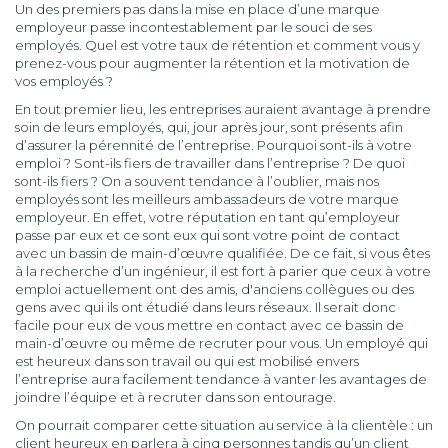
Un des premiers pas dans la mise en place d’une marque
employeur passe incontestablement par le souci de ses
employés. Quel est votre taux de rétention et comment vous y
prenez-vous pour augmenter la rétention et la motivation de
vos employés ?
En tout premier lieu, les entreprises auraient avantage à prendre
soin de leurs employés, qui, jour après jour, sont présents afin
d’assurer la pérennité de l’entreprise. Pourquoi sont-ils à votre
emploi ? Sont-ils fiers de travailler dans l’entreprise ? De quoi
sont-ils fiers ? On a souvent tendance à l’oublier, mais nos
employés sont les meilleurs ambassadeurs de votre marque
employeur. En effet, votre réputation en tant qu’employeur
passe par eux et ce sont eux qui sont votre point de contact
avec un bassin de main-d’œuvre qualifiée. De ce fait, si vous êtes
à la recherche d’un ingénieur, il est fort à parier que ceux à votre
emploi actuellement ont des amis, d'anciens collègues ou des
gens avec qui ils ont étudié dans leurs réseaux. Il serait donc
facile pour eux de vous mettre en contact avec ce bassin de
main-d’œuvre ou même de recruter pour vous. Un employé qui
est heureux dans son travail ou qui est mobilisé envers
l’entreprise aura facilement tendance à vanter les avantages de
joindre l’équipe et à recruter dans son entourage.
On pourrait comparer cette situation au service à la clientèle : un
client heureux en parlera à cinq personnes tandis qu’un client