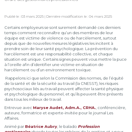
Publié le : 03 mars 2025 | Dernière modification le : 04 mars 2025
Certains employeurs se sont surement demandé ces derniers
temps comment reconnaître qu’un des membres de leur
équipe est victime de violence ou de harcèlement, surtout
depuis que de nouvelles mesures législatives les incitent à
prendre soin de leur santé psychologique. La prévention du
harcèlement est une responsabilité collective, et chaque
situation est unique. Certains signes peuvent vous mettre la puce
à l’oreille afin d’identifier une victime en situation de
harcèlement ou d’un environnement toxique.
Rappelons ici que selon la Commission des normes, de l’équité
de la santé et de la sécurité au travail (la CNESST), les risques
psychosociaux liés au travail peuvent affecter la santé physique
et psychologique du personnel, et qu’ils peuvent être présents
dans tous les milieux de travail.
Entrevue avec
Maryse Audet, Adm.A., CRHA.
, conférencière,
auteure, formatrice et experte-invitée pour le journal Les
Affaires.
Animé par
Béatrice Aubry
, le balado
Profession
gestionnaire
aborde toutes les sphères de la gestion et a pour