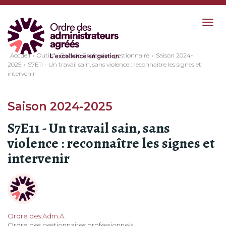
Togg
navig
Accueil
Outils
Balado Profession gestionnaire
Saison 2024-
2025
S7E11 - Un travail sain, sans violence : reconnaître les signes et
intervenir
Saison 2024-2025
S7E11 - Un travail sain, sans
violence : reconnaître les signes et
intervenir
Ordre des Adm.A.
Ordre des gestionnaires professionnels