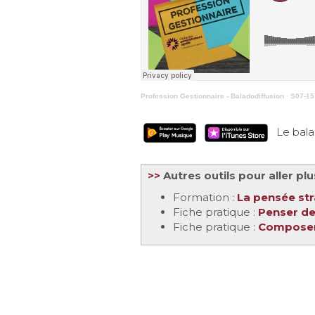
Profession Gestionnaire - Baladodiffusion
·
S07-15 
Le balado
>>
Autres outils pour aller plu
Formation :
La pensée stra
Fiche pratique :
Penser de
Fiche pratique :
Composer 