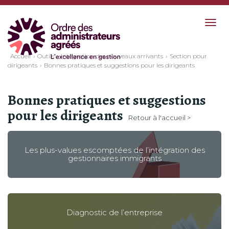
Togg
navig
Accueil
Outils
Intégration des nouveaux arrivants
Section pour
dirigeants
Bonnes pratiques et suggestions pour les dirigeants
Bonnes pratiques et suggestions
pour les dirigeants
Retour à l'accueil >
Les plus-values escomptées de l’intégration des
gestionnaires immigrants
Diagnostic de l’entreprise