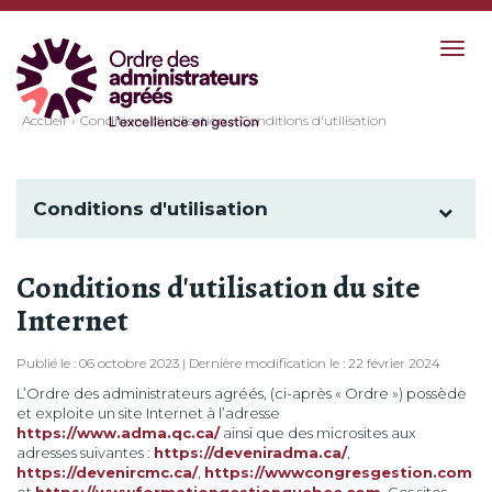
Togg
navig
Accueil
Conditions d'utilisation
Conditions d'utilisation
Conditions d'utilisation
Conditions d'utilisation du site
Internet
Publié le : 06 octobre 2023 | Dernière modification le : 22 février 2024
L’Ordre des administrateurs agréés, (ci-après « Ordre ») possède
et exploite un site Internet à l’adresse
https://www.adma.qc.ca/
ainsi que des microsites aux
adresses suivantes :
https://deveniradma.ca/
,
https://devenircmc.ca/
,
https://wwwcongresgestion.com