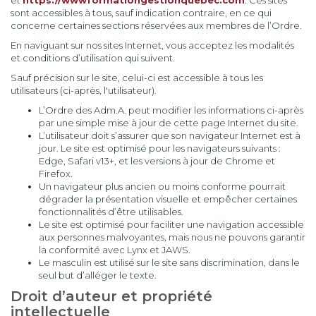
et
https://wwwformationgestionquebec.com
. Ces sites
sont accessibles à tous, sauf indication contraire, en ce qui
concerne certaines sections réservées aux membres de l’Ordre.
En naviguant sur nos sites Internet, vous acceptez les modalités
et conditions d’utilisation qui suivent.
Sauf précision sur le site, celui-ci est accessible à tous les
utilisateurs (ci-après, l'utilisateur).
L’Ordre des Adm.A. peut modifier les informations ci-après
par une simple mise à jour de cette page Internet du site.
L’utilisateur doit s’assurer que son navigateur Internet est à
jour. Le site est optimisé pour les navigateurs suivants :
Edge, Safari v13+, et les versions à jour de Chrome et
Firefox.
Un navigateur plus ancien ou moins conforme pourrait
dégrader la présentation visuelle et empêcher certaines
fonctionnalités d’être utilisables.
Le site est optimisé pour faciliter une navigation accessible
aux personnes malvoyantes, mais nous ne pouvons garantir
la conformité avec Lynx et JAWS.
Le masculin est utilisé sur le site sans discrimination, dans le
seul but d’alléger le texte.
Droit d’auteur et propriété
intellectuelle