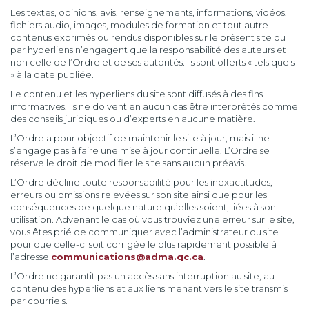
Les textes, opinions, avis, renseignements, informations, vidéos,
fichiers audio, images, modules de formation et tout autre
contenus exprimés ou rendus disponibles sur le présent site ou
par hyperliens n’engagent que la responsabilité des auteurs et
non celle de l’Ordre et de ses autorités. Ils sont offerts « tels quels
» à la date publiée.
Le contenu et les hyperliens du site sont diffusés à des fins
informatives. Ils ne doivent en aucun cas être interprétés comme
des conseils juridiques ou d’experts en aucune matière.
L’Ordre a pour objectif de maintenir le site à jour, mais il ne
s’engage pas à faire une mise à jour continuelle. L’Ordre se
réserve le droit de modifier le site sans aucun préavis.
L’Ordre décline toute responsabilité pour les inexactitudes,
erreurs ou omissions relevées sur son site ainsi que pour les
conséquences de quelque nature qu’elles soient, liées à son
utilisation. Advenant le cas où vous trouviez une erreur sur le site,
vous êtes prié de communiquer avec l’administrateur du site
pour que celle-ci soit corrigée le plus rapidement possible à
l’adresse
communications@adma.qc.ca
.
L’Ordre ne garantit pas un accès sans interruption au site, au
contenu des hyperliens et aux liens menant vers le site transmis
par courriels.