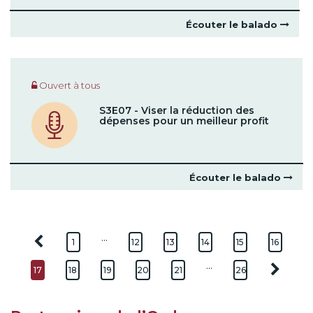
Écouter le balado
Ouvert à tous
S3E07 - Viser la réduction des
dépenses pour un meilleur profit
Écouter le balado
…
1
12
13
14
15
16
…
17
18
19
20
21
26