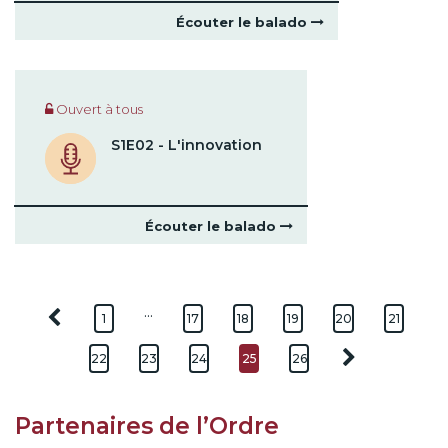
Écouter le balado
Ouvert à tous
S1E02 - L'innovation
Écouter le balado
…
1
17
18
19
20
21
22
23
24
25
26
Partenaires de l’Ordre